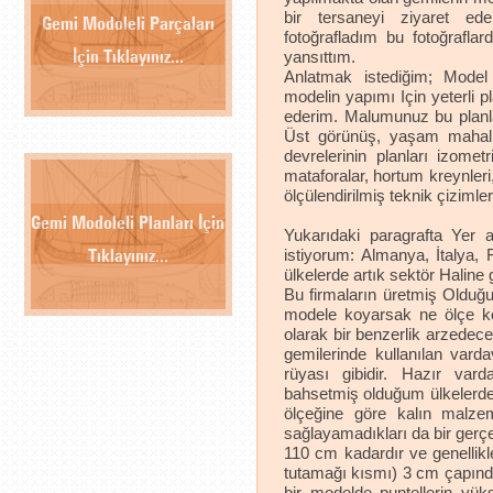
bir tersaneyi ziyaret e
Gemi Modoleli Parçaları
fotoğrafladım bu fotoğrafl
yansıttım.
İçin Tıklayınız...
Anlatmak istediğim; Model 
modelin yapımı Için yeterli pl
ederim. Malumunuz bu planla
Üst görünüş, yaşam mahalli
devrelerinin planları izometr
mataforalar, hortum kreynleri,
ölçülendirilmiş teknik çizimle
Gemi Modoleli Planları İçin
Yukarıdaki paragrafta Yer
istiyorum: Almanya, İtalya, 
Tıklayınız...
ülkelerde artık sektör Haline
Bu firmaların üretmiş Olduğ
modele koyarsak ne ölçe ko
olarak bir benzerlik arzedece
gemilerinde kullanılan vard
rüyası gibidir. Hazır var
bahsetmiş olduğum ülkelerdeki
ölçeğine göre kalın malzem
sağlayamadıkları da bir gerç
110 cm kadardır ve genellikle
tutamağı kısmı) 3 cm çapında,
bir modelde puntellerin yük