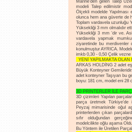
Marine'den gelen Talep Üzeri
modeli Talep edilmistir mo
Ölçekli modelde Yapılması e
olunca hem ana güverte de 
Toplam vardavela uzunluğu Ya
Yüksekliği 3 mm olmalıdır ett
Yüksekliği 3 mm 'dir ve. Asi
vardavela yapmak mumkun
ziyaretinde bu merdivenler d
konulmuştur AYRICA. Modelde K
imkb 0,30 - 0,50 Çelik vezne 
YENİ YAPILMAKTA OLAN
ARKAS HOLDİNG 2 adet eş g
Büyük Konteyner Gemileridir.
adet konteyner Taşıyan bu gem
boyu: 181 cm, model eni 2
3D PRİNTERLER İLE PARÇ
3D çizimleri Yapılan parçalar
parça üretmek Türkiye'de 
Peyzaj mimarisinde oğul a
printerlerden çıkan parçala
sıfır olduğundan gerçeğ
modelcilikte oğlu aşama Old
Bu Yöntem ile Üretilen Parçala