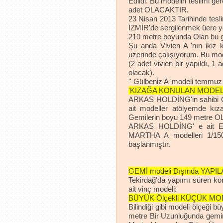
Edildi. Bu modelin teslimi g
adet OLACAKTIR.
23 Nisan 2013 Tarihinde te
İZMİR'de sergilenmek üere y
210 metre boyunda Olan bu g
Şu anda Vivien A 'nın ikiz 
uzerinde çalışıyorum. Bu mod
(2 adet vivien bir yapıldı, 1 
olacak).
'' Gülbeniz A 'modeli temmuz 
'KIZAĞA KONULAN MODEL
ARKAS HOLDİNG'in sahibi Oldu
ait modeller atölyemde kız
Gemilerin boyu 149 metre OL
ARKAS HOLDİNG' e ait 
MARTHA A modelleri 1/150 
başlanmıştır.
GEMİ modeli Dışında YAP
Tekirdağ'da yapımı süren ko
ait vinç modeli:
BÜYÜK Ölçekli KÜÇÜK MO
Bilindiği gibi modeli ölçeği
metre Bir Uzunluğunda gemi