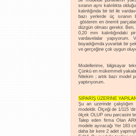
sıranın aynı kalınlıkta old
kalınlığında bir tel ile vard
bazı yerlerde üç sıranın b
gösteren en önemli parçala
düzgün olması gerekir. Ben, 
0,20 mm kalınlığındaki pi
vardavelalar yapıyorum. V
boyadığımda yuvarlak bir şeki
ve gerçeğine çok uygun oluy
Modellerime, bilgisayar tekn
Çünkü en mükemmeli yakala
Nitekim ; artık bazı model p
yaptırıyorum.
SİPARİŞ ÜZERİNE YAPILAN
Şu an uzerinde çalıştığım
modeldir. Ölçeği de 1/115 'di
ölçek OLUP onu parcasini tek
Talep eden firma Olan ARK
modele ayıracağı Yer 183 cm'
daha bir kere 2 adet yapmış