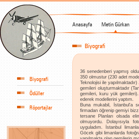
Anasayfa
Metin Gürkan
Biyografi
36 senedenberi yapmış oldu
350 olmustur (230 adet model
Biyografi
Teknolojisi ile yapılmaktadı
gemileri oluşturmaktadır (Ta
Ödüller
gemileri, kuru yük gemileri)
ederek modellerini yaptım.
Buna mukabil, İstanbul'a se
Röportajlar
firmadan öğrenip gemiyi bizz
tersane Planları olsada eli
olmuyordu. Dolayısıyla fo
uyguladım. İstanbul limanla
Göcek gibi limanlarda fotoğr
yapılmakta olan gemilerin 