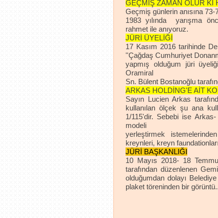
GEÇMİŞ ZAMAN OLUR Kİ 
Geçmiş günlerin anısına 73-74-
1983 yılında yarışma önces
rahmet ile anıyoruz.
JÜRİ ÜYELİĞİ
17 Kasım 2016 tarihinde Den
''Çağdaş Cumhuriyet Donanm
yapmış olduğum jüri üyeliğ
Oramiral
Sn. Bülent Bostanoğlu tarafın
ARKAS HOLDİNG'E AİT KON
Sayın Lucien Arkas tarafın
kullanılan ölçek şu ana kull
1/115'dir. Sebebi ise Arkas-
modeli
yerleştirmek istemelerind
kreynleri, kreyn faundationları
JÜRİ BAŞKANLIĞI
10 Mayıs 2018- 18 Temmuz 
tarafından düzenlenen Gemi
olduğumdan dolayı Belediye
plaket töreninden bir görüntü..