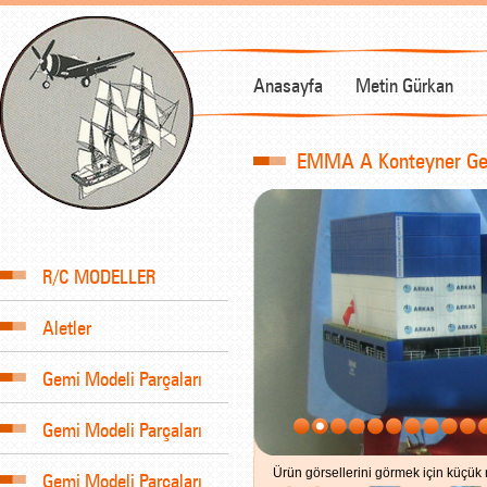
Anasayfa
Metin Gürkan
EMMA A Konteyner Gemi
R/C MODELLER
Aletler
Gemi Modeli Parçaları
Gemi Modeli Parçaları
Ürün görsellerini görmek için küçük r
Gemi Modeli Parçaları