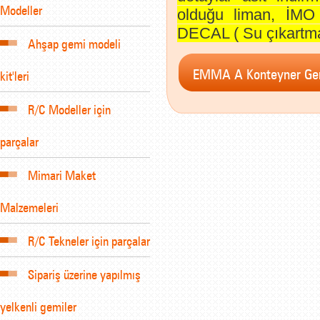
Modeller
olduğu liman, İMO 
DECAL ( Su çıkartması
Ahşap gemi modeli
kit'leri
R/C Modeller için
parçalar
Mimari Maket
Malzemeleri
R/C Tekneler için parçalar
Sipariş üzerine yapılmış
yelkenli gemiler