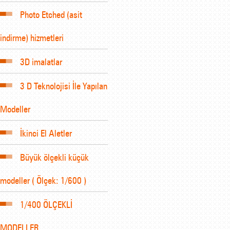
Photo Etched (asit
indirme) hizmetleri
3D imalatlar
3 D Teknolojisi İle Yapılan
Modeller
İkinci El Aletler
Büyük ölçekli küçük
modeller ( Ölçek: 1/600 )
1/400 ÖLÇEKLİ
MODELLER