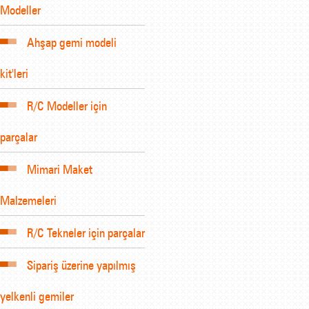
Modeller
Ahşap gemi modeli
kit'leri
R/C Modeller için
parçalar
Mimari Maket
Malzemeleri
R/C Tekneler için parçalar
Sipariş üzerine yapılmış
yelkenli gemiler