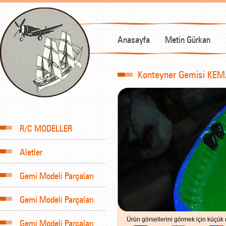
Anasayfa
Metin Gürkan
Konteyner Gemisi KEM
R/C MODELLER
Aletler
Gemi Modeli Parçaları
Gemi Modeli Parçaları
Ürün görsellerini görmek için küçük r
Gemi Modeli Parçaları