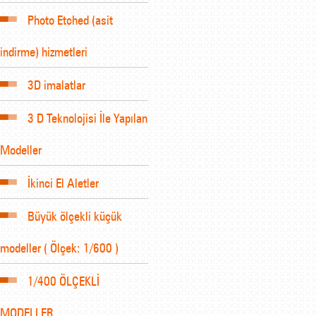
Photo Etched (asit
indirme) hizmetleri
3D imalatlar
3 D Teknolojisi İle Yapılan
Modeller
İkinci El Aletler
Büyük ölçekli küçük
modeller ( Ölçek: 1/600 )
1/400 ÖLÇEKLİ
MODELLER