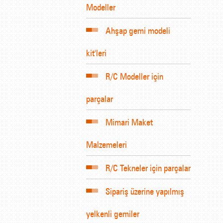
Modeller
Ahşap gemi modeli
kit'leri
R/C Modeller için
parçalar
Mimari Maket
Malzemeleri
R/C Tekneler için parçalar
Sipariş üzerine yapılmış
yelkenli gemiler