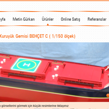
yfa
Metin Gürkan
Ürünler
Online Satış
Referanslar
Kuruyük Gemisi BEHÇET C ( 1/150 ölçek)
 görsellerini görmek için küçük resimlerine tıklayınız