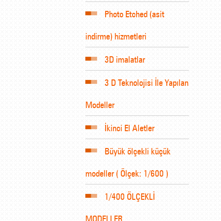
Photo Etched (asit
indirme) hizmetleri
3D imalatlar
3 D Teknolojisi İle Yapılan
Modeller
İkinci El Aletler
Büyük ölçekli küçük
modeller ( Ölçek: 1/600 )
1/400 ÖLÇEKLİ
MODELLER