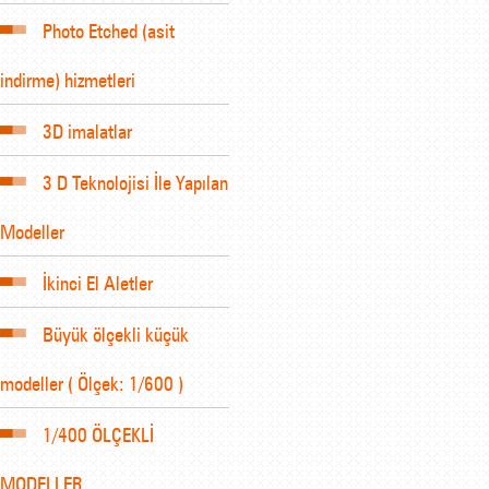
Photo Etched (asit
indirme) hizmetleri
3D imalatlar
3 D Teknolojisi İle Yapılan
Modeller
İkinci El Aletler
Büyük ölçekli küçük
modeller ( Ölçek: 1/600 )
1/400 ÖLÇEKLİ
MODELLER