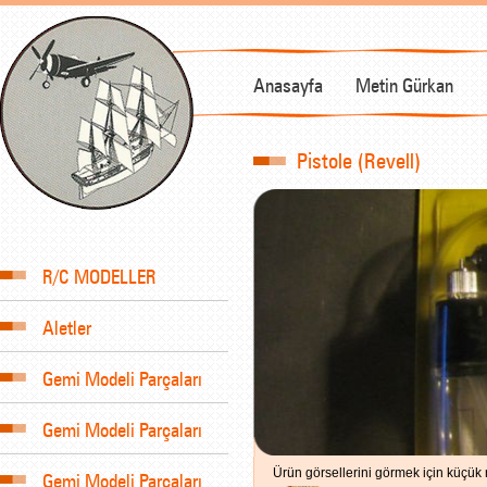
Anasayfa
Metin Gürkan
Pistole (Revell)
R/C MODELLER
Aletler
Gemi Modeli Parçaları
Gemi Modeli Parçaları
Ürün görsellerini görmek için küçük r
Gemi Modeli Parçaları