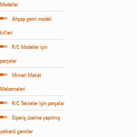
Modeller
Ahşap gemi modeli
kit'leri
R/C Modeller için
parçalar
Mimari Maket
Malzemeleri
R/C Tekneler için parçalar
Sipariş üzerine yapılmış
yelkenli gemiler