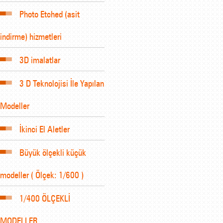
Photo Etched (asit
indirme) hizmetleri
3D imalatlar
3 D Teknolojisi İle Yapılan
Modeller
İkinci El Aletler
Büyük ölçekli küçük
modeller ( Ölçek: 1/600 )
1/400 ÖLÇEKLİ
MODELLER