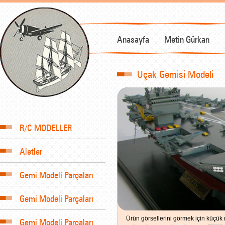
Anasayfa
Metin Gürkan
Uçak Gemisi Modeli
R/C MODELLER
Aletler
Gemi Modeli Parçaları
Gemi Modeli Parçaları
Ürün görsellerini görmek için küçük r
Gemi Modeli Parçaları