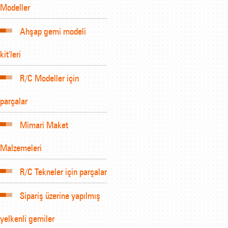
Modeller
Ahşap gemi modeli
kit'leri
R/C Modeller için
parçalar
Mimari Maket
Malzemeleri
R/C Tekneler için parçalar
Sipariş üzerine yapılmış
yelkenli gemiler