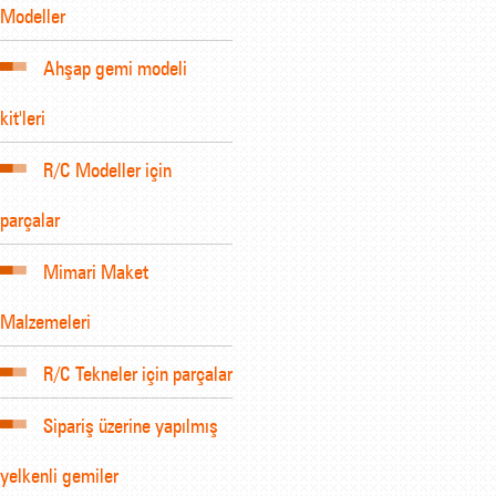
Modeller
Ahşap gemi modeli
kit'leri
R/C Modeller için
parçalar
Mimari Maket
Malzemeleri
R/C Tekneler için parçalar
Sipariş üzerine yapılmış
yelkenli gemiler