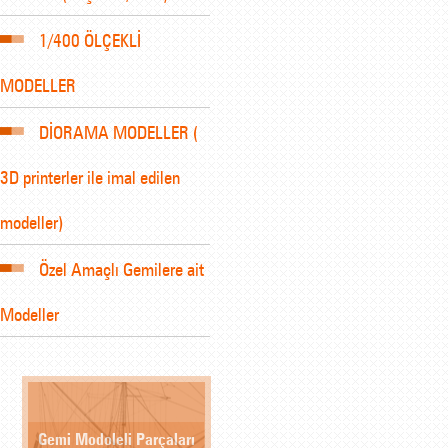
1/400 ÖLÇEKLİ
MODELLER
DİORAMA MODELLER (
3D printerler ile imal edilen
modeller)
Özel Amaçlı Gemilere ait
Modeller
Gemi Modoleli Parçaları