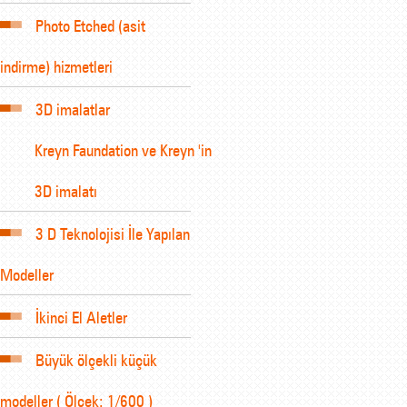
Photo Etched (asit
indirme) hizmetleri
3D imalatlar
Kreyn Faundation ve Kreyn 'in
3D imalatı
3 D Teknolojisi İle Yapılan
Modeller
İkinci El Aletler
Büyük ölçekli küçük
modeller ( Ölçek: 1/600 )