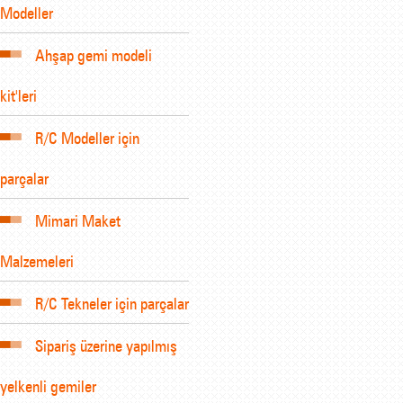
Modeller
Ahşap gemi modeli
kit'leri
R/C Modeller için
parçalar
Mimari Maket
Malzemeleri
R/C Tekneler için parçalar
Sipariş üzerine yapılmış
yelkenli gemiler