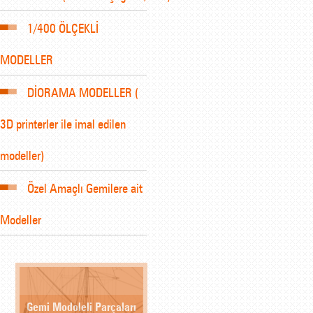
1/400 ÖLÇEKLİ
MODELLER
DİORAMA MODELLER (
3D printerler ile imal edilen
modeller)
Özel Amaçlı Gemilere ait
Modeller
Gemi Modoleli Parçaları