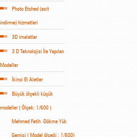
Photo Etched (asit
indirme) hizmetleri
3D imalatlar
3 D Teknolojisi İle Yapılan
Modeller
İkinci El Aletler
Büyük ölçekli küçük
modeller ( Ölçek: 1/600 )
Mehmed Fatih -Dökme Yük
Gemisi ( Model ölçeği : 1/600)