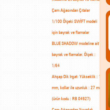
Çam Ağacından Çıtalar
1/100 Ölçeki SWİFT modeli
için bayrak ve flamalar
BLUE SHADOW modeline ait
bayrak ve flamalar. Ölçek :
1/64
Ahşap Dik Irgat- Yükseklik : 12
mm, kollar ile uzunluk : 27 mm
(ürün kodu : RB 04927)
Çam Ağacından Yuvarlak