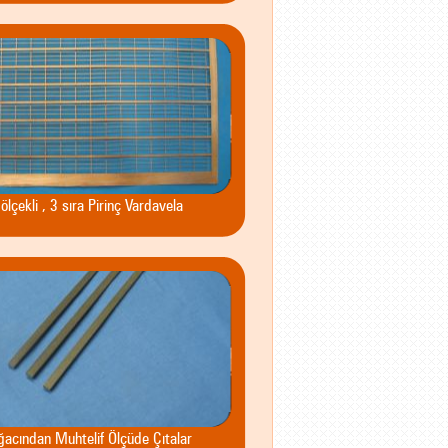
ölçekli , 3 sıra Pirinç Vardavela
ğacından Muhtelif Ölçüde Çıtalar