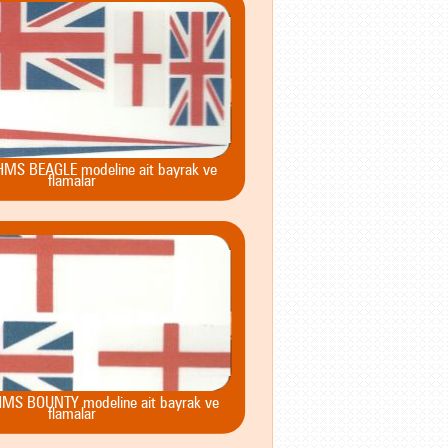
HMS BEAGLE modeline ait bayrak ve
flamalar
HMS BOUNTY modeline ait bayrak ve
flamalar