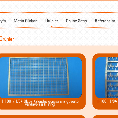
yfa
Metin Gürkan
Ürünler
Online Satış
Referanslar
Ürünler
1-100 -/ 1/84 Ölçek Kalender gemisi ana güverte
1-100 - 1/84
vardavelası (Pirinç)