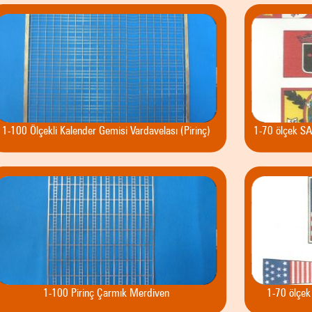
1-100 Ölçekli Kalender Gemisi Vardavelası (Pirinç)
1-70 ölçek S
1-100 Pirinç Çarmık Merdiven
1-70 ölçek