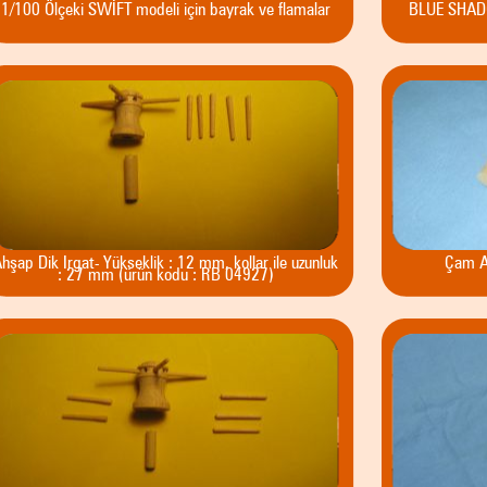
1/100 Ölçeki SWİFT modeli için bayrak ve flamalar
BLUE SHADOW
hşap Dik Irgat- Yükseklik : 12 mm, kollar ile uzunluk
Çam A
: 27 mm (ürün kodu : RB 04927)