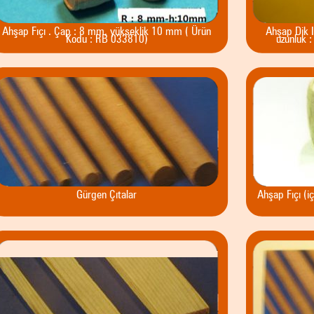
Ahşap Fıçı . Çap : 8 mm, yükseklik 10 mm ( Ürün
Ahşap Dik I
Kodu : RB 033810)
uzunluk 
Gürgen Çıtalar
Ahşap Fıçı (