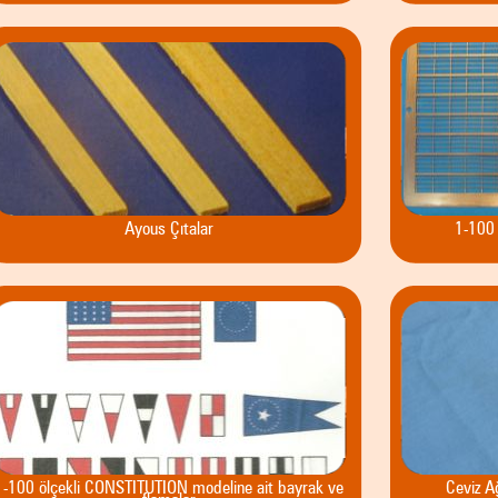
Ayous Çıtalar
1-100 
1-100 ölçekli CONSTITUTION modeline ait bayrak ve
Ceviz A
flamalar