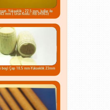
rgat- Yükseklik : 22,5 mm, kollar ile
: 63 mm ( Ürün Kodu : RB 04963)
içi boş) Çap 18,5 mm-Yükseklik 23mm