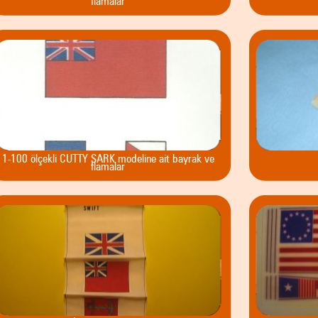
1-100 ölçekli CUTTY SARK modeline ait bayrak ve
flamalar