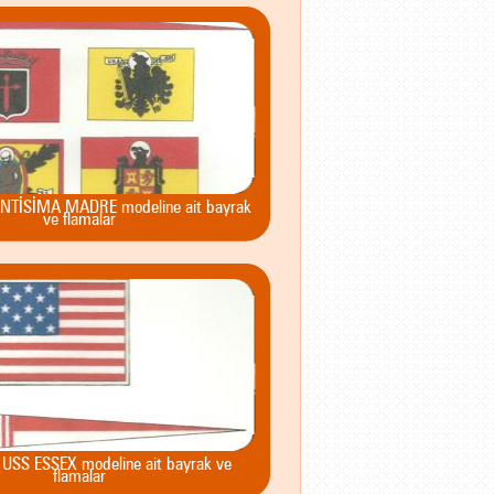
ANTİSİMA MADRE modeline ait bayrak
ve flamalar
 USS ESSEX modeline ait bayrak ve
flamalar