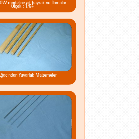
 modeline ait bayrak ve flamalar.
Ölçek : 1/64
ğacından Yuvarlak Malzemeler