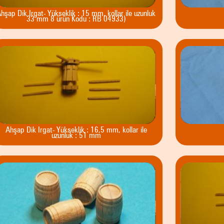
hşap Dik Irgat- Yükseklik : 15 mm, kollar ile uzunluk
33 mm 8 ürün Kodu : RB 04933)
Ahşap Dik Irgat- Yükseklik : 16,5 mm, kollar ile
uzunluk : 51 mm