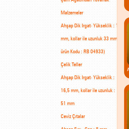
Malzemeler
Ahşap Dik Irgat- Yükseklik : 15
mm, kollar ile uzunluk 33 mm 8
ürün Kodu : RB 04933)
Çelik Teller
A
Ahşap Dik Irgat- Yükseklik :
16,5 mm, kollar ile uzunluk :
51 mm
Ceviz Çıtalar
Ahşap Fıçı . Çap : 8 mm,