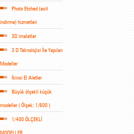
Photo Etched (asit
indirme) hizmetleri
3D imalatlar
3 D Teknolojisi İle Yapılan
Modeller
İkinci El Aletler
Büyük ölçekli küçük
modeller ( Ölçek: 1/600 )
1/400 ÖLÇEKLİ
MODELLER