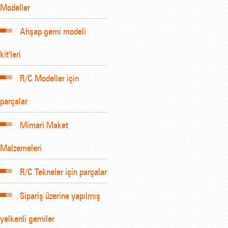
Modeller
Ahşap gemi modeli
kit'leri
R/C Modeller için
parçalar
Mimari Maket
Malzemeleri
R/C Tekneler için parçalar
Sipariş üzerine yapılmış
yelkenli gemiler