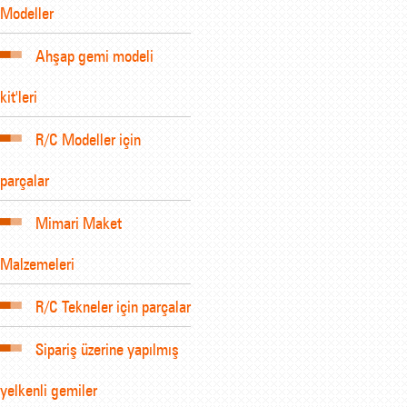
Modeller
Ahşap gemi modeli
kit'leri
R/C Modeller için
parçalar
Mimari Maket
Malzemeleri
R/C Tekneler için parçalar
Sipariş üzerine yapılmış
yelkenli gemiler