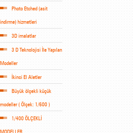
Photo Etched (asit
indirme) hizmetleri
3D imalatlar
3 D Teknolojisi İle Yapılan
Modeller
İkinci El Aletler
Büyük ölçekli küçük
modeller ( Ölçek: 1/600 )
1/400 ÖLÇEKLİ
MODELLER