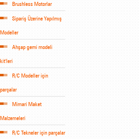
Brushless Motorlar
Sipariş Üzerine Yapılmış
Modeller
Ahşap gemi modeli
kit'leri
R/C Modeller için
parçalar
Mimari Maket
Malzemeleri
R/C Tekneler için parçalar