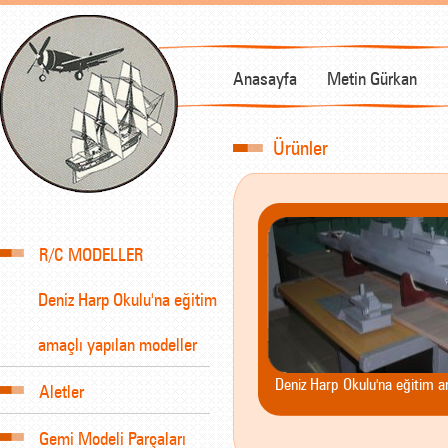
Anasayfa
Metin Gürkan
Ürünler
R/C MODELLER
Deniz Harp Okulu'na eğitim
amaçlı yapılan modeller
Deniz Harp Okulu'na eğitim a
Aletler
Gemi Modeli Parçaları