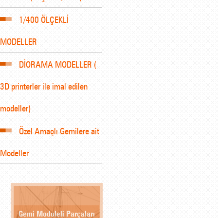
1/400 ÖLÇEKLİ
MODELLER
DİORAMA MODELLER (
3D printerler ile imal edilen
modeller)
Özel Amaçlı Gemilere ait
Modeller
Gemi Modoleli Parçaları