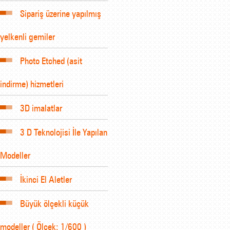
Sipariş üzerine yapılmış
yelkenli gemiler
Photo Etched (asit
indirme) hizmetleri
3D imalatlar
3 D Teknolojisi İle Yapılan
Modeller
İkinci El Aletler
Büyük ölçekli küçük
modeller ( Ölçek: 1/600 )