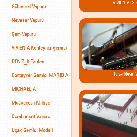
VİVİEN A (2.
Gülcemal Vapuru
Neveser Vapuru
Şam Vapuru
VİVİEN A Konteyner gemisi
DENİZ_K Tanker
Tarz-ı Nevin 
Konteyner Gemisi MARİO A -
MİCHAEL A
Muavenet-i Milliye
Cumhuriyet Vapuru
Uçak Gemisi Modeli