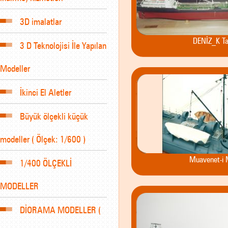
3D imalatlar
DENİZ_K Ta
3 D Teknolojisi İle Yapılan
Modeller
İkinci El Aletler
Büyük ölçekli küçük
modeller ( Ölçek: 1/600 )
Muavenet-i M
1/400 ÖLÇEKLİ
MODELLER
DİORAMA MODELLER (