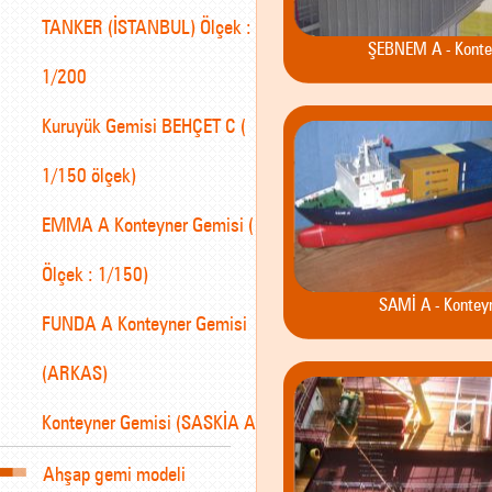
TANKER (İSTANBUL) Ölçek :
ŞEBNEM A - Konte
1/200
Kuruyük Gemisi BEHÇET C (
1/150 ölçek)
EMMA A Konteyner Gemisi (
Ölçek : 1/150)
SAMİ A - Kontey
FUNDA A Konteyner Gemisi
(ARKAS)
Konteyner Gemisi (SASKİA A)
Ahşap gemi modeli