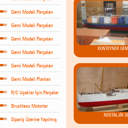
Gemi Modeli Parçaları
Gemi Modeli Parçaları
Gemi Modeli Parçaları
KONTEYNER GEM
Gemi Modeli Parçaları
Gemi Modeli Parçaları
Gemi Modeli Planları
R/C Uçaklar İçin Parçalar
Brushless Motorlar
NOSTALJİK G
Sipariş Üzerine Yapılmış