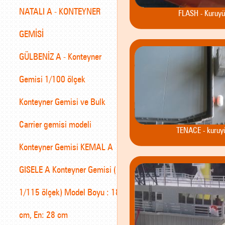
NATALI A - KONTEYNER
FLASH - Kuruyü
GEMİSİ
GÜLBENİZ A - Konteyner
Gemisi 1/100 ölçek
Konteyner Gemisi ve Bulk
Carrier gemisi modeli
TENACE - kuruy
Konteyner Gemisi KEMAL A
GISELE A Konteyner Gemisi (
1/115 ölçek) Model Boyu : 182
cm, En: 28 cm