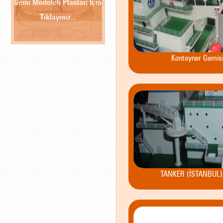
Gemi Modoleli Planları İçin
Tıklayınız...
Konteyner Gemis
TANKER (İSTANBUL) 