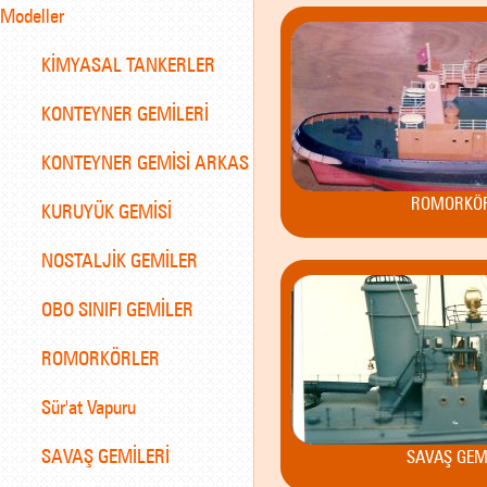
Modeller
KİMYASAL TANKERLER
KONTEYNER GEMİLERİ
KONTEYNER GEMİSİ ARKAS
ROMORKÖ
KURUYÜK GEMİSİ
NOSTALJİK GEMİLER
OBO SINIFI GEMİLER
ROMORKÖRLER
Sür'at Vapuru
SAVAŞ GEMİLERİ
SAVAŞ GEM