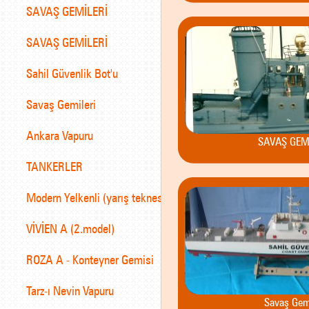
SAVAŞ GEMİLERİ
SAVAŞ GEMİLERİ
Sahil Güvenlik Bot'u
Savaş Gemileri
Ankara Vapuru
SAVAŞ GEM
TANKERLER
Modern Yelkenli (yarış teknesi)
VİVİEN A (2.model)
ROZA A - Konteyner Gemisi
Tarz-ı Nevin Vapuru
Savaş Gemi