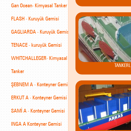
Gan Ocean- Kimyasal Tanker
FLASH - Kuruyük Gemisi
GAGLIARDA - Kuruyük Gemisi
TENACE - kuruyük Gemisi
WHITCHALLEGER- Kimyasal
TANKERL
Tanker
ŞEBNEM A - Konteyner Gemisi
ERKUT A - Konteyner Gemisi
SAMİ A - Konteyner Gemisi
INGA A Konteyner Gemisi