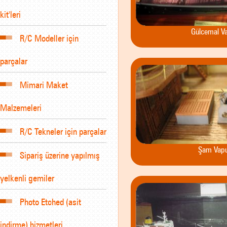
kit'leri
Gülcemal V
R/C Modeller için
parçalar
Mimari Maket
Malzemeleri
R/C Tekneler için parçalar
Şam Vap
Sipariş üzerine yapılmış
yelkenli gemiler
Photo Etched (asit
indirme) hizmetleri