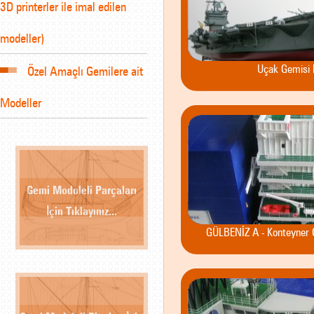
3D printerler ile imal edilen
modeller)
Uçak Gemisi 
Özel Amaçlı Gemilere ait
Modeller
Gemi Modoleli Parçaları
İçin Tıklayınız...
GÜLBENİZ A - Konteyner 